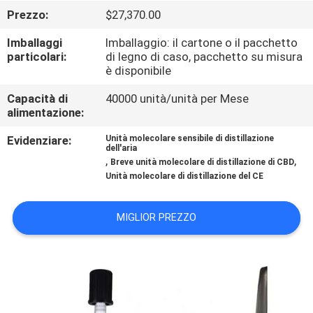
FABBRICA
Prezzo:
$27,370.00
Imballaggi
Imballaggio: il cartone o il pacchetto
CONTROLLO
particolari:
di legno di caso, pacchetto su misura
è disponibile
DI
QUALITÀ
Capacità di
40000 unità/unità per Mese
alimentazione:
Evidenziare:
Unità molecolare sensibile di distillazione
CONTATTICI
dell'aria
,
,
Breve unità molecolare di distillazione di CBD
Unità molecolare di distillazione del CE
RICHIEDA
UNA
MIGLIOR PREZZO
CITAZIONE
MAPPA
DEL