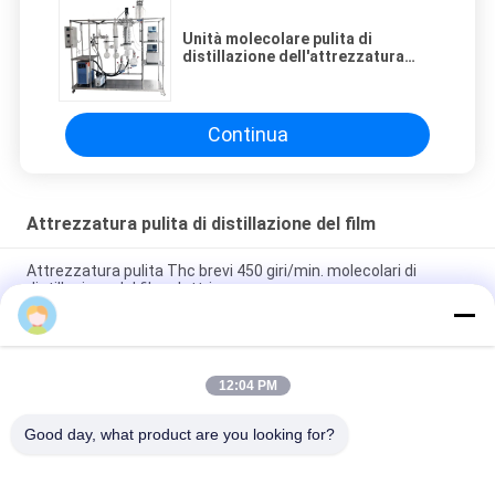
Unità molecolare pulita di
distillazione dell'attrezzatura
CBD di distillazione del film breve
Continua
Attrezzatura pulita di distillazione del film
Attrezzatura pulita Thc brevi 450 giri/min. molecolari di
distillazione del film elettrico
L'olio essenziale pulito dell'attrezzatura di distillazione del film
lavora la fabbrica a macchina della bevanda dell'alimento
12:04 PM
Azionamento elettrico pulito di vetro dell'attrezzatura di
distillazione del film
Good day, what product are you looking for?
Categorie popolari
Tutti