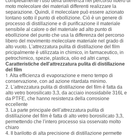
completamente l'uso della differenza nel percorso libero di
moto molecolare dei materiali differenti realizzare la
separazione. Quindi, il molecolare può essere azionato
lontano sotto il punto di ebollizione. Ciò è un genere di
processo di distillazione e di purificazione il materiale
sensibile al calore o del materiale ad alto punto di
ebollizione del punto che usa la differenza del percorso
libero del movimento molecolare materiale nel grado di
alto vuoto. L'attrezzatura pulita di distillazione del film
pricipalmente è utilizzata in chimico, in farmaceutico, in
petrochimico, spezie, plastica, olio ed altri campi.
Caratteristiche dell'attrezzatura pulita di distillazione
del film
Alta efficienza di evaporazione e meno tempo di
1.
conservazione, con ad azione ritardata minimo.
2. L'attrezzatura pulita di distillazione del film è fatta da
alto vetro borosilicato 3,3, da acciaio inossidabile 316L e
da PTFE, che hanno resistenza della corrosione
eccellente
3. La parte principale dell'attrezzatura pulita di
distillazione del film è fatta di alto vetro borosilicato 3,3,
permettendo che l'intero processo sia osservato molto
chiaro
4. Il barilotto di alta precisione di distillazione permette