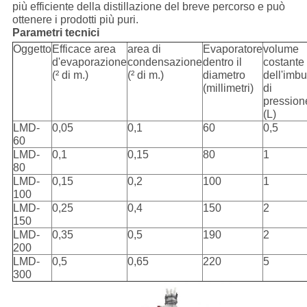
più efficiente della distillazione del breve percorso e può
ottenere i prodotti più puri.
Parametri tecnici
Oggetto
Efficace area
area di
Evaporatore
volume
d'evaporazione
condensazione
dentro il
costante
(² di m.)
(² di m.)
diametro
dell'imbu
(millimetri)
di
pression
(L)
LMD-
0,05
0,1
60
0,5
60
LMD-
0,1
0,15
80
1
80
LMD-
0,15
0,2
100
1
100
LMD-
0,25
0,4
150
2
150
LMD-
0,35
0,5
190
2
200
LMD-
0,5
0,65
220
5
300