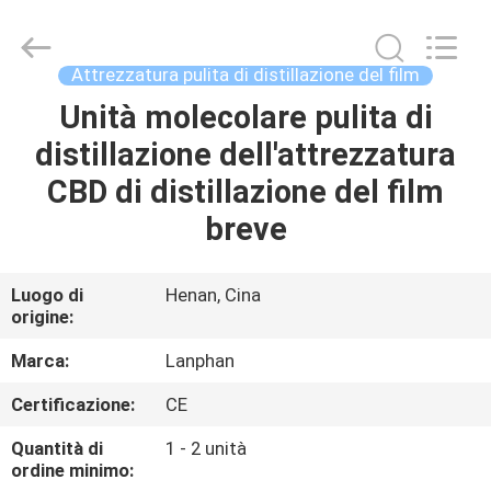
-
2026
Henan
Lanphan
Industry
Attrezzatura pulita di distillazione del film
Co.,Ltd.
All
Rights
Unità molecolare pulita di
CASA
Reserved.
distillazione dell'attrezzatura
PRODOTTI
CBD di distillazione del film
breve
VIDEO
Luogo di
Henan, Cina
origine:
CIRCA
NOI
Marca:
Lanphan
Certificazione:
CE
GIRO
Quantità di
1 - 2 unità
DELLA
ordine minimo: