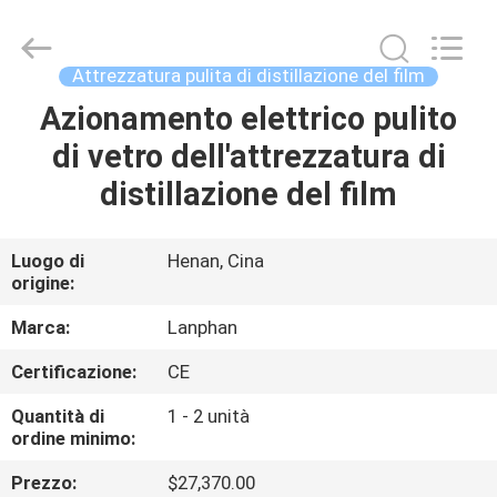
-
2026
Henan
Lanphan
Industry
Attrezzatura pulita di distillazione del film
Co.,Ltd.
All
Rights
Azionamento elettrico pulito
CASA
Reserved.
di vetro dell'attrezzatura di
PRODOTTI
distillazione del film
VIDEO
Luogo di
Henan, Cina
origine:
CIRCA
Marca:
Lanphan
NOI
Certificazione:
CE
Quantità di
1 - 2 unità
GIRO
ordine minimo:
DELLA
Prezzo:
$27,370.00