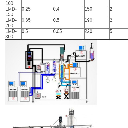
100
LMD-
0,25
0,4
150
2
150
LMD-
0,35
0,5
190
2
200
LMD-
0,5
0,65
220
5
300