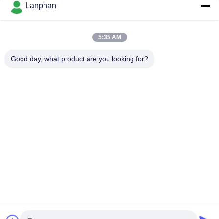
Lanphan
L'olio essenziale pulito dell'attrezzatura di distillazione del film
lavora la fabbrica a macchina della bevanda dell'alimento
5:35 AM
Azionamento elettrico pulito di vetro dell'attrezzatura di
distillazione del film
Good day, what product are you looking for?
Categorie popolari
Tutti
Essiccatore Di 
Macchina Del 
Gelata Di Vuoto
Selezionatore Di 
Colore
Macchina Più 
Autoclave Dello 
Asciutta Dello 
Sterilizzatore Del 
Spruzzo
Vapore
Macchine Per La 
Macchina Solvente 
Stampa Di 
Di Recupero
Compresse
Reattore Di Vetro 
Essiccatore Di 
Del Laboratorio
Gelata Del 
Laboratorio