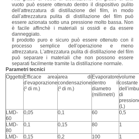
vuoto può essere ottenuto dentro il dispositivo pulito
dell'attrezzatura di distillazione del film, in modo
dall'attrezzatura pulita di distillazione del film può
essere azionata sotto una pressione molto bassa. Non
è facile affinchè i materiali si ossidi e da essere
danneggiato.
Il prodotto puro e sicuro può essere ottenuto con il
processo semplice dell'operazione e meno
attrezzatura. L'attrezzatura pulita di distillazione del film
può separare i materiali che non possono essere
separati facilmente tramite la distillazione normale.
Parametri tecnici
Oggetto
Efficace area
area di
Evaporatore
volume
d'evaporazione
condensazione
dentro il
costante
(² di m.)
(² di m.)
diametro
dell'imbu
(millimetri)
di
pression
(L)
LMD-
0,05
0,1
60
0,5
60
LMD-
0,1
0,15
80
1
80
LMD-
0,15
0,2
100
1