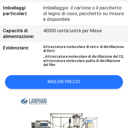
FABBRICA
Imballaggi
Imballaggio: il cartone o il pacchetto
particolari:
di legno di caso, pacchetto su misura
è disponibile
CONTROLLO
DI
Capacità di
40000 unità/unità per Mese
alimentazione:
QUALITÀ
Evidenziare:
Attrezzatura molecolare di vetro di distillazione
di Disti
,
,
Attrezzatura molecolare di distillazione del CE
CONTATTICI
attrezzatura molecolare pulita di distillazione
del film
RICHIEDA
MIGLIOR PREZZO
UNA
CITAZIONE
MAPPA
DEL