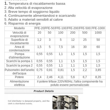
1.
Temperatura di riscaldamento bassa
2. Alta velocità di evaporazione
3. Breve tempo di soggiorno liquido
4. Continuamente alimentandosi e scaricando
5. Adatto a materiali sensibili al calore
6. Risparmio di energia
Modello
FFE-20
FFE-50
FFE-100
FFE-200
FFE-500
FFE-1000
Velocità di
20
50
100
200
500
1000
evaporazione
Superficie di
1,2
3
5
12
25
50
riscaldamento
Area di
1,5
5
7,5
16
30
60
condensazione
Pompa
0,55
0,55
1,1
1,5
1,5
1,5
d'alimentazione
Scarichi la pompa 1
0,55
0,55
1,1
1,5
1,5
1,5
Scarichi la pompa 2
0,55
0,55
1,1
1,1
1,5
1,5
Pulsometro dell'anello
0,75
0,81
0,81
1,5
2,2
3,85
dell'acqua
Potere
2,4
2,46
4,11
5,6
6,7
8,35
Alimentazione
il potere trifase 220V/60Hz, l'altra componente ha
elettrica
potuto essere personalizzato