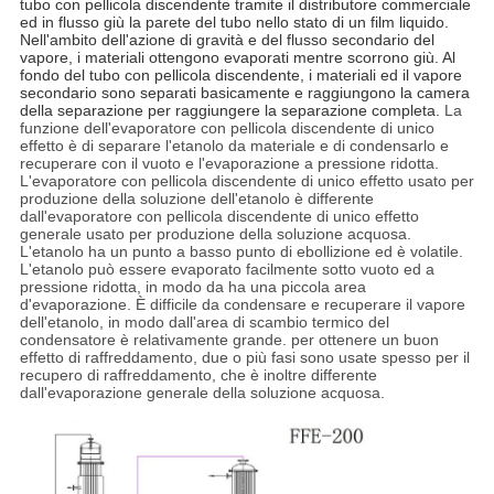
tubo con pellicola discendente tramite il distributore commerciale
ed in flusso giù la parete del tubo nello stato di un film liquido.
Nell'ambito dell'azione di gravità e del flusso secondario del
vapore, i materiali ottengono evaporati mentre scorrono giù. Al
fondo del tubo con pellicola discendente, i materiali ed il vapore
secondario sono separati basicamente e raggiungono la camera
della separazione per raggiungere la separazione completa.
La
funzione dell'evaporatore con pellicola discendente di unico
effetto è di separare l'etanolo da materiale e di condensarlo e
recuperare con il vuoto e l'evaporazione a pressione ridotta.
L'evaporatore con pellicola discendente di unico effetto usato per
produzione della soluzione dell'etanolo è differente
dall'evaporatore con pellicola discendente di unico effetto
generale usato per produzione della soluzione acquosa.
L'etanolo ha un punto a basso punto di ebollizione ed è volatile.
L'etanolo può essere evaporato facilmente sotto vuoto ed a
pressione ridotta, in modo da ha una piccola area
d'evaporazione. È difficile da condensare e recuperare il vapore
dell'etanolo, in modo dall'area di scambio termico del
condensatore è relativamente grande. per ottenere un buon
effetto di raffreddamento, due o più fasi sono usate spesso per il
recupero di raffreddamento, che è inoltre differente
dall'evaporazione generale della soluzione acquosa.