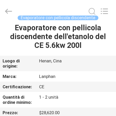
-
2026
Henan
Lanphan
Industry
Evaporatore con pellicola discendente
Co.,Ltd.
All
Rights
Evaporatore con pellicola
CASA
Reserved.
discendente dell'etanolo del
PRODOTTI
CE 5.6kw 200l
VIDEO
Luogo di
Henan, Cina
origine:
CIRCA
Marca:
Lanphan
NOI
Certificazione:
CE
Quantità di
1 - 2 unità
GIRO
ordine minimo:
DELLA
Prezzo:
$28,620.00