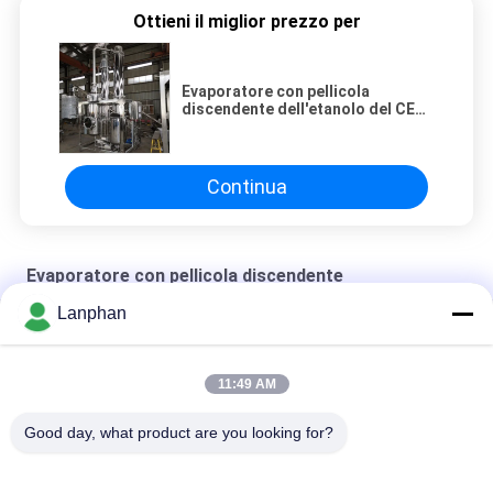
Ottieni il miglior prezzo per
Evaporatore con pellicola
discendente dell'etanolo del CE
5.6kw 200l
Continua
Evaporatore con pellicola discendente
Lanphan
evaporatore con pellicola discendente 5kgh
evaporatore con pellicola discendente di 2100*1900*5000mm
11:49 AM
evaporatore con pellicola discendente estrattivo
Good day, what product are you looking for?
Categorie popolari
Tutti