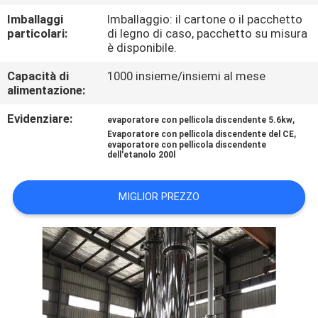
FABBRICA
Imballaggi
Imballaggio: il cartone o il pacchetto
particolari:
di legno di caso, pacchetto su misura
è disponibile.
CONTROLLO
DI
Capacità di
1000 insieme/insiemi al mese
alimentazione:
QUALITÀ
Evidenziare:
,
evaporatore con pellicola discendente 5.6kw
,
Evaporatore con pellicola discendente del CE
CONTATTICI
evaporatore con pellicola discendente
dell'etanolo 200l
RICHIEDA
MIGLIOR PREZZO
UNA
CITAZIONE
MAPPA
DEL