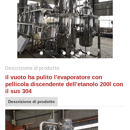
SITO
POLITICA
SULLA
PRIVACY
Descrizione di prodotto
il vuoto ha pulito l'evaporatore con
pellicola discendente dell'etanolo 200l con
il sus 304
Descrizione di prodotto