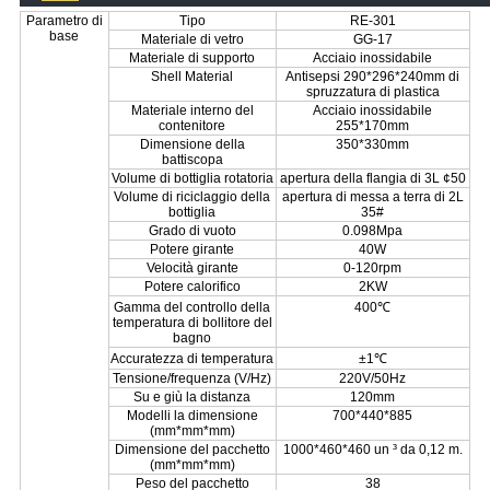
Parametro di
Tipo
RE-301
base
Materiale di vetro
GG-17
Materiale di supporto
Acciaio inossidabile
Shell Material
Antisepsi 290*296*240mm di
spruzzatura di plastica
Materiale interno del
Acciaio inossidabile
contenitore
255*170mm
Dimensione della
350*330mm
battiscopa
Volume di bottiglia rotatoria
apertura della flangia di 3L ¢50
Volume di riciclaggio della
apertura di messa a terra di 2L
bottiglia
35#
Grado di vuoto
0.098Mpa
Potere girante
40W
Velocità girante
0-120rpm
Potere calorifico
2KW
Gamma del controllo della
400℃
temperatura di bollitore del
bagno
Accuratezza di temperatura
±1℃
Tensione/frequenza (V/Hz)
220V/50Hz
Su e giù la distanza
120mm
Modelli la dimensione
700*440*885
(mm*mm*mm)
Dimensione del pacchetto
1000*460*460 un ³ da 0,12 m.
(mm*mm*mm)
Peso del pacchetto
38