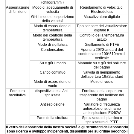
(chilogrammi)
Assegnazione
Modo di adeguamento di
Regolamento di velocità di
di funzione
velocità
Electrodeless
Giri il modo di esposizione
Visualizzatore digitale
della velocità
Modo di esposizione di
Tipo sensore del visualizzatore
temperatura
digitale K
Modo del controllo della
Controllo della temperatura
temperatura
astuto
Modo di sigillatura
Sigillamento di PTFE
Condensatore
Apertura 29#Standard del
condensatore 100*510mm di
verticale
Su e giù il modo
Manuale su e giù del bollitore
del bagno
Carico continuo
valvola di riempimento
dell'apertura 19#Standard
Modo di esposizione di
Metro di vuoto
vuoto
Fornitura
dispositivo della Anti-
Fornitura della copertura
facoltativa
spruzzata
trasparente del bollitore del
bagno
Antiesplosione
Variatore di frequenza
antiesplosione, dinamo
antiesplosione EX40W
Parte della struttura
Spruzzatura di plastica o
spruzzatura di PTFE
Il vetro del laboratorio della nostra società e gli strumenti del laboratorio
sono ricerca e sviluppo indipendenti, disponibili per su ordine secondo i