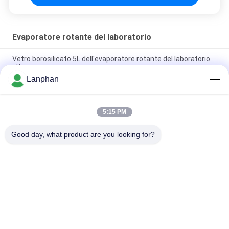
Evaporatore rotante del laboratorio
Vetro borosilicato 5L dell'evaporatore rotante del laboratorio
alto
Lanphan
Cristallizzatore Evaporatore CBD Distillar di vuoto
dell'evaporatore rotante del laboratorio
5:15 PM
rotovap 2l mini alcohol distillator glass vertical tube
evaporator
Good day, what product are you looking for?
Categorie popolari
Tutti
Essiccatore Di 
Macchina Del 
Gelata Di Vuoto
Selezionatore Di 
Colore
Macchina Più 
Autoclave Dello 
Asciutta Dello 
Sterilizzatore Del 