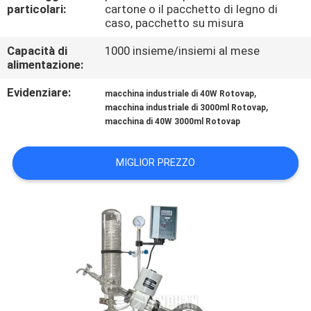
FABBRICA
particolari:
cartone o il pacchetto di legno di
caso, pacchetto su misura
CONTROLLO
Capacità di
1000 insieme/insiemi al mese
alimentazione:
DI
Evidenziare:
,
macchina industriale di 40W Rotovap
QUALITÀ
,
macchina industriale di 3000ml Rotovap
macchina di 40W 3000ml Rotovap
CONTATTICI
MIGLIOR PREZZO
RICHIEDA
UNA
CITAZIONE
MAPPA
DEL