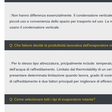
: Non hanno differenza essenzialmente. Il condensatore vertical
piccoli uso e convenienza dello spazio per trasporto ed uso. La 
usano il condensatore verticale.
Q: Che fattore decide la produttività lavorativa dell'evaporatore i
: Per lo stesso tipo attrezzatura, pricipalmente include: tempera
dell'acqua di raffreddamento. Limitato dal thermolability di un c
presentare determinata limitazione quando lavora, grado di vuoto
di raffreddamento è due fattori principali per migliorare di efficie
Q: Come selezionare tutti i tipi di evaporatore rotante?