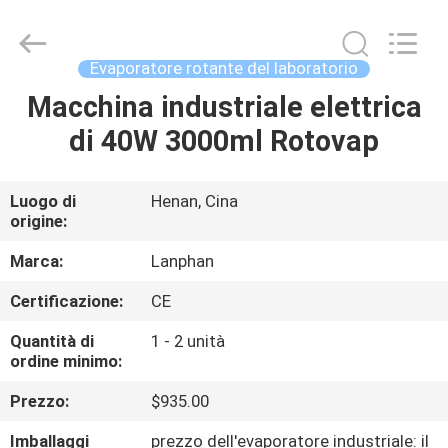
-
2026
Henan
Lanphan
Industry
Evaporatore rotante del laboratorio
Co.,Ltd.
All
Rights
Macchina industriale elettrica
CASA
Reserved.
di 40W 3000ml Rotovap
PRODOTTI
Luogo di
Henan, Cina
origine:
VIDEO
Marca:
Lanphan
CIRCA
Certificazione:
CE
NOI
Quantità di
1 - 2 unità
ordine minimo:
GIRO
Prezzo:
$935.00
DELLA
Imballaggi
prezzo dell'evaporatore industriale: il