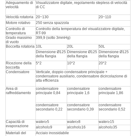
Adeguamento di
Visualizzatore digitale, regolamento stepless di velocità
velocità
di CC
Velocità rotatoria
20~130
20~110
Motore rotativo
250 senza spazzola
Controllo di
Controllo della temperatura del visualizzatore digitale,
temperatura
RT-99
Grado massimo
399,9 (sotto 3mmHg)
di vuoto
Boccetta rotatoria
10L
20L
50L
Dimensione Ø125
Dimensione Ø125
Dimensione Ø125
della flangia
della flangia
della flangia
Ricezione della
5*2
10*2
20*2
boccetta
Condensatore
Verticale, doppio condensatore principale +
condensatore ausiliario, condensatore dicircolazione di
alta efficienza
Area di
condensatore
condensatore
condensatore
raffreddamento
principale 0,84
principale 1,6
principale 1,86
condensatore
condensatore
condensatore
secondario 0,22
secondario 0,39
secondario 0,52
Capacità di
water≥5
water≥8
water≥15
evaporazione
alcohol≥9
alcohol≥16
alcohol≥35
Materiali del
Acciaio inossidabile