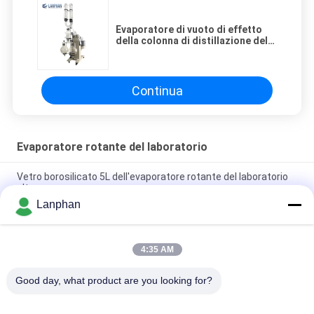
Evaporatore di vuoto di effetto
della colonna di distillazione del
laboratorio doppio
Continua
Evaporatore rotante del laboratorio
Vetro borosilicato 5L dell'evaporatore rotante del laboratorio
alto
Lanphan
Cristallizzatore Evaporatore CBD Distillar di vuoto
dell'evaporatore rotante del laboratorio
4:35 AM
rotovap 2l mini alcohol distillator glass vertical tube
evaporator
Good day, what product are you looking for?
Categorie popolari
Tutti