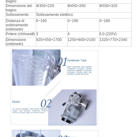
bagno
Dimensione del
Φ350×220
Φ450×260
Φ550×320
bagno
Sollevamento
Sollevamento elettrico
Distanza di
0~160
0~190
0~180
sollevamento
(millimetri)
Potere (chilowatt)
3
4
6,0 (220V)
Dimensione
920×550×1700
1250×600×2100
1320×770×2340
(millimetri)