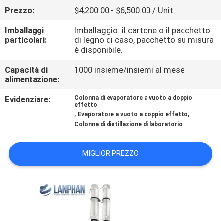
FABBRICA
Prezzo:
$4,200.00 - $6,500.00 / Unit
Imballaggi
Imballaggio: il cartone o il pacchetto
CONTROLLO
particolari:
di legno di caso, pacchetto su misura
è disponibile.
DI
QUALITÀ
Capacità di
1000 insieme/insiemi al mese
alimentazione:
Evidenziare:
Colonna di evaporatore a vuoto a doppio
CONTATTICI
effetto
,
,
Evaporatore a vuoto a doppio effetto
Colonna di distillazione di laboratorio
RICHIEDA
UNA
MIGLIOR PREZZO
CITAZIONE
MAPPA
DEL