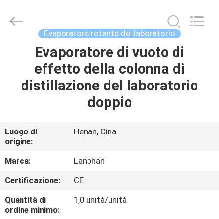
-
2026
Henan
Lanphan
Industry
Evaporatore rotante del laboratorio
Co.,Ltd.
All
Rights
Evaporatore di vuoto di
CASA
Reserved.
effetto della colonna di
PRODOTTI
distillazione del laboratorio
doppio
VIDEO
Luogo di
Henan, Cina
origine:
CIRCA
NOI
Marca:
Lanphan
Certificazione:
CE
GIRO
Quantità di
1,0 unità/unità
DELLA
ordine minimo: