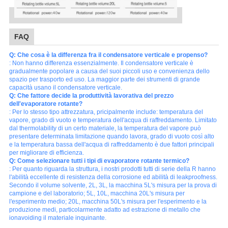
FAQ
Q: Che cosa è la differenza fra il condensatore verticale e propenso?
: Non hanno differenza essenzialmente. Il condensatore verticale è
gradualmente popolare a causa del suoi piccoli uso e convenienza dello
spazio per trasporto ed uso. La maggior parte dei strumenti di grande
capacità usano il condensatore verticale.
Q: Che fattore decide la produttività lavorativa del prezzo
dell'evaporatore rotante?
: Per lo stesso tipo attrezzatura, pricipalmente include: temperatura del
vapore, grado di vuoto e temperatura dell'acqua di raffreddamento. Limitato
dal thermolability di un certo materiale, la temperatura del vapore può
presentare determinata limitazione quando lavora, grado di vuoto così alto
e la temperatura bassa dell'acqua di raffreddamento è due fattori principali
per migliorare di efficienza.
Q: Come selezionare tutti i tipi di evaporatore rotante termico?
: Per quanto riguarda la struttura, i nostri prodotti tutti di serie della R hanno
l'abilità eccellente di resistenza della corrosione ed abilità di leakproofness.
Secondo il volume solvente, 2L, 3L, la macchina 5L's misura per la prova di
campione e del laboratorio; 5L, 10L, macchina 20L's misura per
l'esperimento medio; 20L, macchina 50L's misura per l'esperimento e la
produzione medi, particolarmente adatto ad estrazione di metallo che
ionavoiding il materiale inquinante.