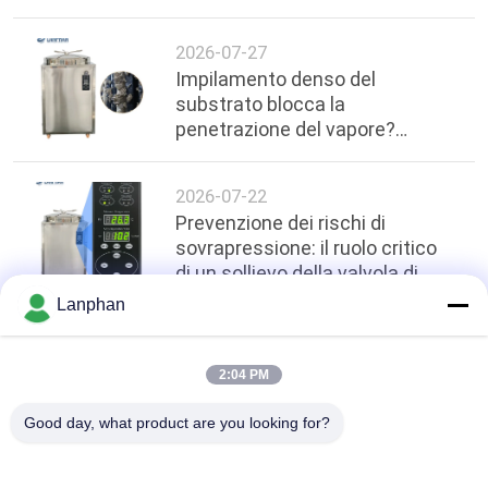
approfondimenti tecnici sul
taglio di corrente a temperature
2026-07-27
elevate in autoclavi da 200 litri
Impilamento denso del
substrato blocca la
penetrazione del vapore?
Protocolli di impilamento
distanziati e ottimizzazione
2026-07-22
dell'uniformità della
Prevenzione dei rischi di
temperatura in autoclavi
sovrapressione: il ruolo critico
verticali da 200L
di un sollievo della valvola di
sicurezza accurato ≥ 0,17 MPa
Lanphan
nella sterilizzazione industriale
top
2:04 PM
Good day, what product are you looking for?
Categorie popolari
Tutti