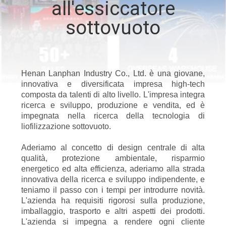
all'essiccatore
FABBRICA
sottovuoto
CONTROLLO
DI
QUALITÀ
Henan Lanphan Industry Co., Ltd. è una giovane,
innovativa e diversificata impresa high-tech
composta da talenti di alto livello. L'impresa integra
CONTATTICI
ricerca e sviluppo, produzione e vendita, ed è
impegnata nella ricerca della tecnologia di
liofilizzazione sottovuoto.
RICHIEDA
Aderiamo al concetto di design centrale di alta
UNA
qualità, protezione ambientale, risparmio
energetico ed alta efficienza, aderiamo alla strada
CITAZIONE
innovativa della ricerca e sviluppo indipendente, e
teniamo il passo con i tempi per introdurre novità.
L'azienda ha requisiti rigorosi sulla produzione,
MAPPA
imballaggio, trasporto e altri aspetti dei prodotti.
DEL
L'azienda si impegna a rendere ogni cliente