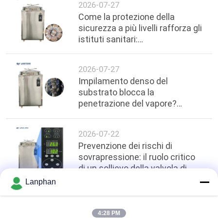
2026-07-27
Come la protezione della
sicurezza a più livelli rafforza gli
istituti sanitari:
approfondimenti tecnici sul
taglio di corrente a temperature
2026-07-27
elevate in autoclavi da 200 litri
Impilamento denso del
substrato blocca la
penetrazione del vapore?
Protocolli di impilamento
distanziati e ottimizzazione
2026-07-22
dell'uniformità della
Prevenzione dei rischi di
temperatura in autoclavi
sovrapressione: il ruolo critico
verticali da 200L
di un sollievo della valvola di
sicurezza accurato ≥ 0,17 MPa
Lanphan
nella sterilizzazione industriale
top
4:28 PM