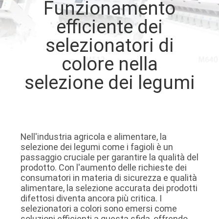
Funzionamento
FABBRICA
efficiente dei
CONTROLLO
selezionatori di
DI
colore nella
QUALITÀ
selezione dei legumi
CONTATTICI
RICHIEDA
Nell'industria agricola e alimentare, la
selezione dei legumi come i fagioli è un
UNA
passaggio cruciale per garantire la qualità del
CITAZIONE
prodotto. Con l'aumento delle richieste dei
consumatori in materia di sicurezza e qualità
alimentare, la selezione accurata dei prodotti
MAPPA
difettosi diventa ancora più critica. I
selezionatori a colori sono emersi come
DEL
soluzioni efficienti a questa sfida, offrendo