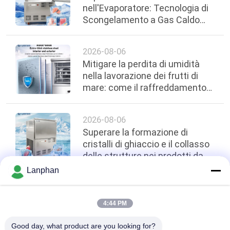
nell'Evaporatore: Tecnologia di
Scongelamento a Gas Caldo
per Linee di Cibo Pronto
2026-08-06
Mitigare la perdita di umidità
nella lavorazione dei frutti di
mare: come il raffreddamento
ad aria e il raffreddamento
rapido preservano la qualità
2026-08-06
Superare la formazione di
cristalli di ghiaccio e il collasso
delle strutture nei prodotti da
forno: applicazione di frigoriferi
Lanphan
a -45°C nelle cucine centrali
top
4:44 PM
Good day, what product are you looking for?