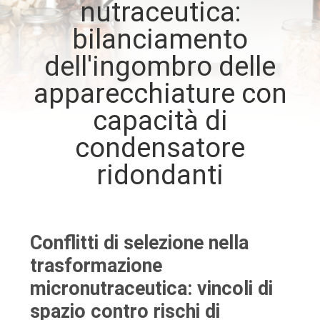
nutraceutica:
FABBRICA
bilanciamento
CONTROLLO
dell'ingombro delle
DI
apparecchiature con
QUALITÀ
capacità di
condensatore
CONTATTICI
ridondanti
RICHIEDA
UNA
Conflitti di selezione nella
CITAZIONE
trasformazione
micronutraceutica: vincoli di
MAPPA
spazio contro rischi di
DEL