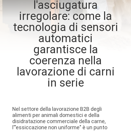
l'asciugatura
FABBRICA
irregolare: come la
CONTROLLO
tecnologia di sensori
DI
automatici
QUALITÀ
garantisce la
coerenza nella
CONTATTICI
lavorazione di carni
RICHIEDA
in serie
UNA
CITAZIONE
Nel settore della lavorazione B2B degli
alimenti per animali domestici e della
MAPPA
disidratazione commerciale della carne,
DEL
l'"essiccazione non uniforme" è un punto