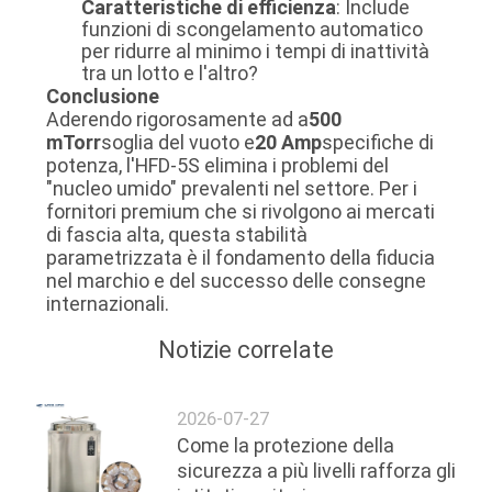
Caratteristiche di efficienza
: Include
funzioni di scongelamento automatico
per ridurre al minimo i tempi di inattività
tra un lotto e l'altro?
Conclusione
Aderendo rigorosamente ad a
500
mTorr
soglia del vuoto e
20 Amp
specifiche di
potenza, l'HFD-5S elimina i problemi del
"nucleo umido" prevalenti nel settore. Per i
fornitori premium che si rivolgono ai mercati
di fascia alta, questa stabilità
parametrizzata è il fondamento della fiducia
nel marchio e del successo delle consegne
internazionali.
Notizie correlate
2026-07-27
Come la protezione della
sicurezza a più livelli rafforza gli