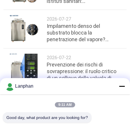
istituti sanitari:
approfondimenti tecnici sul
taglio di corrente a temperature
2026-07-27
elevate in autoclavi da 200 litri
Impilamento denso del
substrato blocca la
penetrazione del vapore?
Protocolli di impilamento
distanziati e ottimizzazione
2026-07-22
dell'uniformità della
Prevenzione dei rischi di
temperatura in autoclavi
sovrapressione: il ruolo critico
verticali da 200L
di un sollievo della valvola di
sicurezza accurato ≥ 0,17 MPa
Lanphan
nella sterilizzazione industriale
top
9:11 AM
Good day, what product are you looking for?
Categorie popolari
Tutti