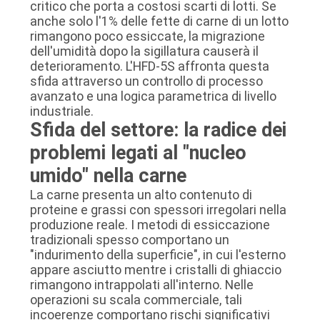
critico che porta a costosi scarti di lotti. Se
SITO
anche solo l'1% delle fette di carne di un lotto
rimangono poco essiccate, la migrazione
dell'umidità dopo la sigillatura causerà il
POLITICA
deterioramento. L'HFD-5S affronta questa
sfida attraverso un controllo di processo
SULLA
avanzato e una logica parametrica di livello
PRIVACY
industriale.
Sfida del settore: la radice dei
problemi legati al "nucleo
umido" nella carne
La carne presenta un alto contenuto di
proteine ​​e grassi con spessori irregolari nella
produzione reale. I metodi di essiccazione
tradizionali spesso comportano un
"indurimento della superficie", in cui l'esterno
appare asciutto mentre i cristalli di ghiaccio
rimangono intrappolati all'interno. Nelle
operazioni su scala commerciale, tali
incoerenze comportano rischi significativi