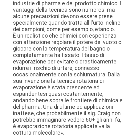
FABBRICA
industrie di pharma e del prodotto chimico. I
vantaggi della tecnica sono numerosi ma
alcune precauzioni devono essere prese
specialmente quando tratta all'l'urto incline
CONTROLLO
dei campioni, come per esempio, etanolo.
DI
È un realistico che chimici con esperienza
con attenzione regolare il potere del vuoto o
QUALITÀ
giocare con la temperatura del bagno o
completamente ha fissato il tasso di
evaporazione per evitare o drasticamente
CONTATTICI
ridurre il rischio di urtare, connesso
occasionalmente con la schiumatura. Dalla
sua invenzione la tecnica rotatoria di
RICHIEDA
evaporazione è stata crescente ed
UNA
espandentesi quasi costantemente,
andando bene sopra le frontiere di chimica e
CITAZIONE
del pharma. Una di ultime ed applicazioni
inattese, che probabilmente il sig. Craig non
potrebbe immaginare vedere 60+ gli anni fa,
MAPPA
è evaporazione rotatoria applicata «alla
cottura molecolare».
DEL