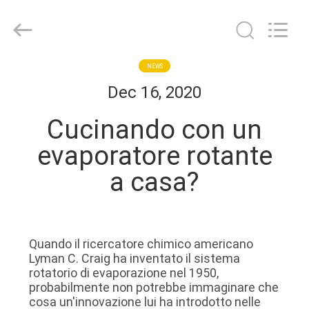
-
2026
Henan
Lanphan
Industry
Co.,Ltd.
All
Rights
CASA
NEWS
Reserved.
Dec 16, 2020
PRODOTTI
Cucinando con un
evaporatore rotante
VIDEO
a casa?
CIRCA
NOI
Quando il ricercatore chimico americano
Lyman C. Craig ha inventato il sistema
GIRO
rotatorio di evaporazione nel 1950,
probabilmente non potrebbe immaginare che
DELLA
cosa un'innovazione lui ha introdotto nelle