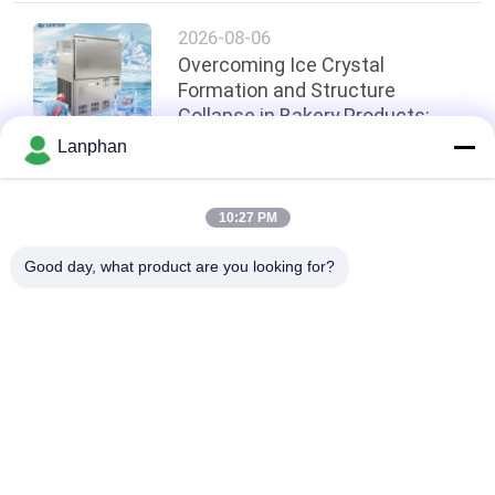
2026-08-06
Overcoming Ice Crystal
Formation and Structure
Collapse in Bakery Products:
Application of -45°C Cabinet
Lanphan
Blast Freezers in Central
Kitchens
top
10:27 PM
Good day, what product are you looking for?
Categorie popolari
Tutti
Essiccatore Di 
Macchina Del 
Gelata Di Vuoto
Selezionatore Di 
Colore
Macchina Più 
Autoclave Dello 
Asciutta Dello 
Sterilizzatore Del 
Spruzzo
Vapore