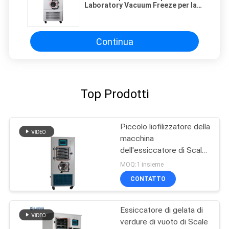
Laboratory Vacuum Freeze per la
verdura dell'alimento
Continua
Top Prodotti
Piccolo liofilizzatore della
macchina
dell'essiccatore di Scale
Freeze Drying del pilota
MOQ:1 insieme
di Lanphan
CONTATTO
Essiccatore di gelata di
verdure di vuoto di Scale