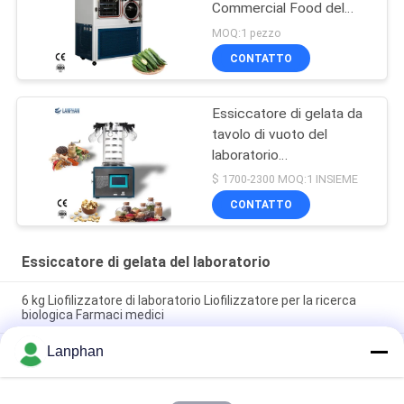
Commercial Food del
pilota
MOQ:1 pezzo
CONTATTO
Essiccatore di gelata da
tavolo di vuoto del
laboratorio
520*600*400mm 0.1㎡
$ 1700-2300 MOQ:1 INSIEME
CONTATTO
Essiccatore di gelata del laboratorio
6 kg Liofilizzatore di laboratorio Liofilizzatore per la ricerca
biologica Farmaci medici
Lanphan
Macchine di liofilizzazione di laboratorio flaconi di melanzane
Flaschetta di liofilizzazione per la ricerca biologica
0.1m2 Secchiatrice a congelamento su banco Secchiatrice a