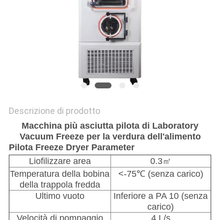
SITO
POLITICA
SULLA
PRIVACY
Descrizione di prodotto
Macchina più asciutta pilota di Laboratory
Vacuum Freeze per la verdura dell'alimento
Pilota Freeze Dryer Parameter
Liofilizzare area
0.3㎡
Temperatura della bobina
<-75℃ (senza carico)
della trappola fredda
Ultimo vuoto
Inferiore a PA 10 (senza
carico)
Velocità di pompaggio
4 L/s