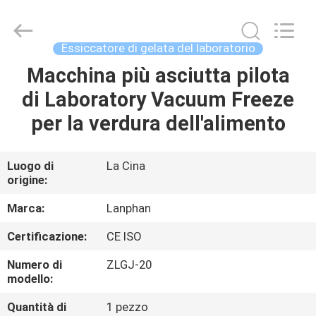
-
2026
Henan
Lanphan
Industry
Essiccatore di gelata del laboratorio
Co.,Ltd.
All
Rights
Macchina più asciutta pilota
CASA
Reserved.
di Laboratory Vacuum Freeze
PRODOTTI
per la verdura dell'alimento
VIDEO
Luogo di
La Cina
origine:
CIRCA
Marca:
Lanphan
NOI
Certificazione:
CE ISO
Numero di
ZLGJ-20
GIRO
modello:
DELLA
Quantità di
1 pezzo