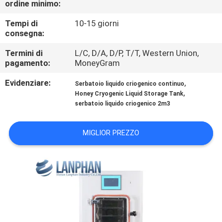
ordine minimo:
FABBRICA
Tempi di
10-15 giorni
consegna:
CONTROLLO
DI
Termini di
L/C, D/A, D/P, T/T, Western Union,
pagamento:
MoneyGram
QUALITÀ
Evidenziare:
,
Serbatoio liquido criogenico continuo
,
Honey Cryogenic Liquid Storage Tank
CONTATTICI
serbatoio liquido criogenico 2m3
RICHIEDA
MIGLIOR PREZZO
UNA
CITAZIONE
MAPPA
DEL