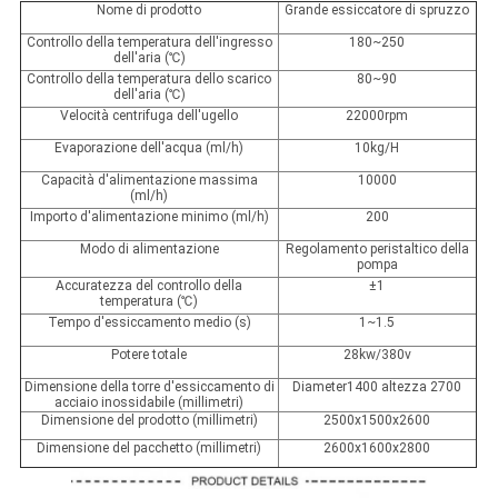
Nome di prodotto
Grande essiccatore di spruzzo
Controllo della temperatura dell'ingresso
180~250
dell'aria (℃)
Controllo della temperatura dello scarico
80~90
dell'aria (℃)
Velocità centrifuga dell'ugello
22000rpm
Evaporazione dell'acqua (ml/h)
10kg/H
Capacità d'alimentazione massima
10000
(ml/h)
Importo d'alimentazione minimo (ml/h)
200
Modo di alimentazione
Regolamento peristaltico della
pompa
Accuratezza del controllo della
±1
temperatura (℃)
Tempo d'essiccamento medio (s)
1~1.5
Potere totale
28kw/380v
Dimensione della torre d'essiccamento di
Diameter1400 altezza 2700
acciaio inossidabile (millimetri)
Dimensione del prodotto (millimetri)
2500x1500x2600
Dimensione del pacchetto (millimetri)
2600x1600x2800