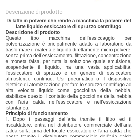
Descrizione di prodotto
Di latte in polvere che rende a macchina la polvere del
latte liquido essiccatore di spruzzo centrifugo
Descrizione di prodotto
Questo tipo macchina dell'essiccaggio per
polverizzazione è pricipalmente adatto a laboratorio da
trasformare il materiale liquido direttamente micro polvere,
senza prima dell'essiccamento, filtrazione, concentrazione
e moneta falsa, per tutta la soluzione quale emulsione,
sospendente il liquido, ha una vasta applicabilità.
l'essiccatore di spruzzo è un genere di essiccatore
atmosferico continuo. Usi pneumatico o il dispositivo
elettrico di atomizzazione per fare lo spruzzo centrifugo ad
alta velocità liquido come gocciolina della nebbia,
stabilisce questo il contatto della gocciolina della nebbia
con l'aria calda nell'essiccatore e nell'essiccazione
istantanea.
Principio di funzionamento
Dopo i passaggi dell'aria tramite il filtro ed il
1.
riscaldatore, entra nel distributore commerciale dell'aria
calda sulla cima del locale essiccatoio e l'aria calda che
passa tramite il distributore commerciale dell'aria calda