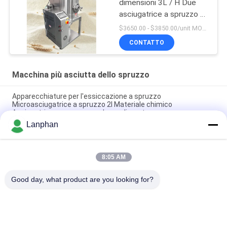
dimensioni 3L / H Due
asciugatrice a spruzzo di
latte liquido per fare
$3650.00 - $3850.00/unit MOQ:1 unità
polvere di latte di siero di
CONTATTO
uova
Macchina più asciutta dello spruzzo
Apparecchiature per l'essiccazione a spruzzo
Microasciugatrice a spruzzo 2l Materiale chimico
Asciugatrice a spruzzo a polvere alimentare
Lanphan
Pilot Spray Dry Machine Spray Drying Machine Piccolo
asciugatore a spruzzo per lieviti in polvere
8:05 AM
2L/h Spray atomizer asciugatrice sistema di asciugatura a
spruzzo asciugatrice a spruzzo per latte
Good day, what product are you looking for?
Categorie popolari
Tutti