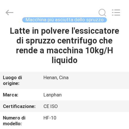
-
2026
Henan
Lanphan
Industry
Macchina più asciutta dello spruzzo
Co.,Ltd.
All
Rights
Latte in polvere l'essiccatore
CASA
Reserved.
di spruzzo centrifugo che
PRODOTTI
rende a macchina 10kg/H
liquido
VIDEO
Luogo di
Henan, Cina
origine:
CIRCA
NOI
Marca:
Lanphan
Certificazione:
CE ISO
GIRO
Numero di
HF-10
DELLA
modello: