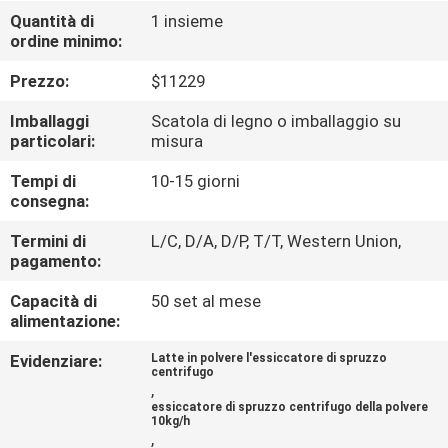
FABBRICA
Quantità di
1 insieme
ordine minimo:
CONTROLLO
Prezzo:
$11229
DI
Imballaggi
Scatola di legno o imballaggio su
QUALITÀ
particolari:
misura
Tempi di
10-15 giorni
consegna:
CONTATTICI
Termini di
L/C, D/A, D/P, T/T, Western Union,
pagamento:
RICHIEDA
Capacità di
50 set al mese
UNA
alimentazione:
CITAZIONE
Evidenziare:
Latte in polvere l'essiccatore di spruzzo
centrifugo
,
MAPPA
essiccatore di spruzzo centrifugo della polvere
10kg/h
DEL
,