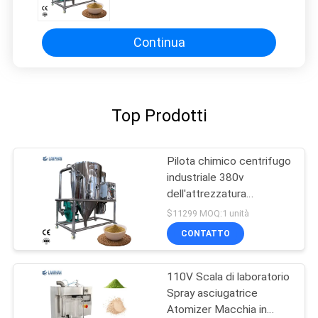
macchina 10kg/H liquido
Continua
Top Prodotti
Pilota chimico centrifugo
industriale 380v
dell'attrezzatura
dell'essiccatore di
$11299 MOQ:1 unità
spruzzo 10L
CONTATTO
110V Scala di laboratorio
Spray asciugatrice
Atomizer Macchia in