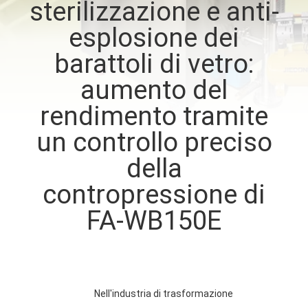
sterilizzazione e anti-
FABBRICA
esplosione dei
CONTROLLO
barattoli di vetro:
DI
aumento del
QUALITÀ
rendimento tramite
un controllo preciso
CONTATTICI
della
RICHIEDA
contropressione di
UNA
FA-WB150E
CITAZIONE
MAPPA
Nell'industria di trasformazione
DEL