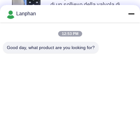
di un sollievo della valvola di
sicurezza accurato ≥ 0,17 MPa
Lanphan
nella sterilizzazione industriale
top
12:53 PM
Good day, what product are you looking for?
Categorie popolari
Tutti
Essiccatore Di 
Macchina Del 
Gelata Di Vuoto
Selezionatore Di 
Colore
Macchina Più 
Autoclave Dello 
Asciutta Dello 
Sterilizzatore Del 
Spruzzo
Vapore
Macchine Per La 
Macchina Solvente 
Stampa Di 
Di Recupero
Compresse
Reattore Di Vetro 
Essiccatore Di 
Del Laboratorio
Gelata Del 