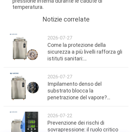
pressione interna durante le cadute di
temperatura.
Notizie correlate
2026-07-27
Come la protezione della
sicurezza a più livelli rafforza gli
istituti sanitari:
approfondimenti tecnici sul
taglio di corrente a temperature
2026-07-27
elevate in autoclavi da 200 litri
Impilamento denso del
substrato blocca la
penetrazione del vapore?
Protocolli di impilamento
distanziati e ottimizzazione
2026-07-22
dell'uniformità della
Prevenzione dei rischi di
temperatura in autoclavi
sovrapressione: il ruolo critico
verticali da 200L